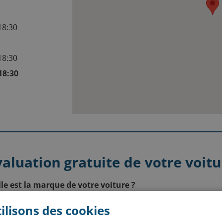
e
 18:30
e
 18:30
 18:30
e
valuation gratuite de votre voitu
le est la marque de votre voiture ?
ilisons des cookies