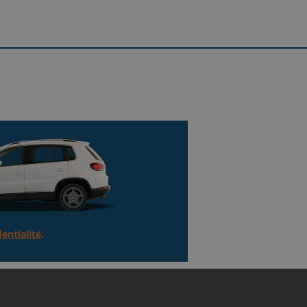
tinuer sur Rue Diderot.
continuer sur Rue Laboulbene.
arché national et Prendre à droite
Recevez votre argent
e
 achetons votre voiture en moins
an Jaurès puis Prendre à gauche sur
d'une heure
entialité
.