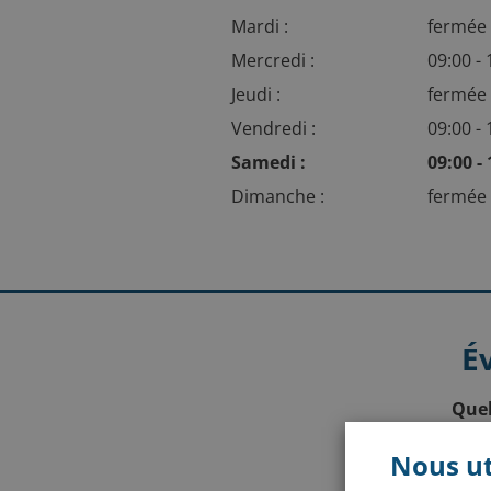
Mardi :
fermé
Mercredi :
09:00 -
Jeudi :
fermé
Vendredi :
09:00 -
Samedi :
09:00 -
Dimanche :
fermé
É
Quel
Nous ut