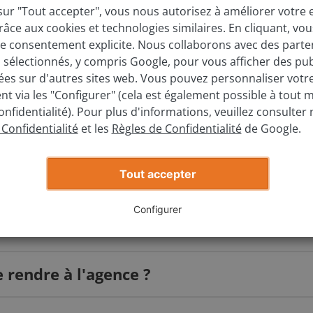
sur "Tout accepter", vous nous autorisez à améliorer votre
 est le modèle ?
grâce aux cookies et technologies similaires. En cliquant, vo
e consentement explicite. Nous collaborons avec des parte
s sélectionnés, y compris Google, pour vous afficher des pub
le est l'année de mise en circulation ?
ées sur d'autres sites web. Vous pouvez personnaliser votr
t via les "Configurer" (cela est également possible à tout
onfidentialité). Pour plus d'informations, veuillez consulter 
 Confidentialité
et les
Règles de Confidentialité
de Google.
Évaluez gratuitement
Tout accepter
Configurer
nne ?
rendre à l'agence ?