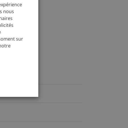
 expérience
us nous
naires
licités
e
 moment sur
notre