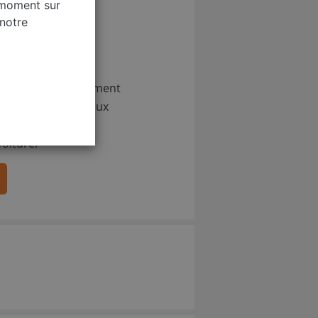
 moment sur
 notre
 par e-mail. Plus
 d'occasion directement
 lors d'une vente aux
 heures. De cette
oiture.