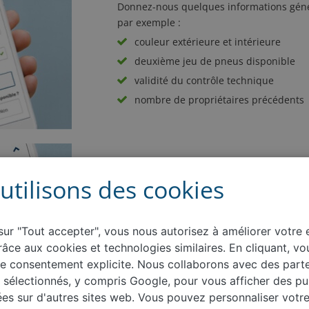
Donnez-nous quelques informations génér
par exemple :
couleur extérieure et intérieure
deuxième jeu de pneus disponible
validité du contrôle technique
nombre de propriétaires précédents
Informations sur l'état du véhicule
utilisons des cookies
Donnez-nous un bref aperçu de l'état actu
exemple :
voiture accidentée : oui ou non
sur "Tout accepter", vous nous autorisez à améliorer votre
état intérieur et extérieur
grâce aux cookies et technologies similaires. En cliquant, v
des modifications ont-elles été appor
e consentement explicite. Nous collaborons avec des parte
quels sont les dommages et les signe
s sélectionnés, y compris Google, pour vous afficher des pub
ées sur d'autres sites web. Vous pouvez personnaliser votr