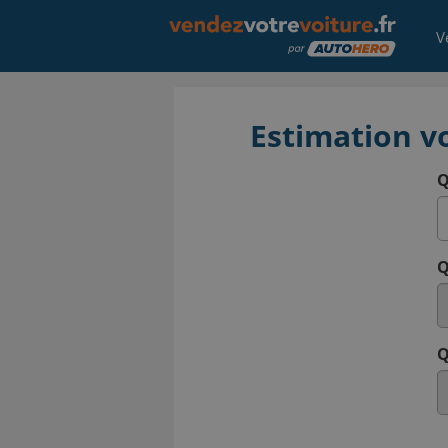
V
Estimation vo
Q
Q
Q