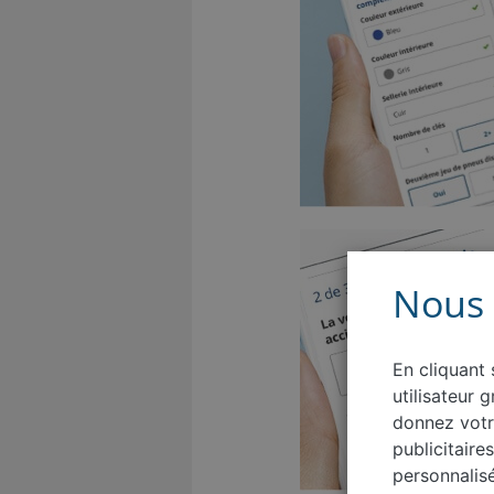
Nous 
En cliquant 
utilisateur 
donnez votr
publicitaire
personnalis