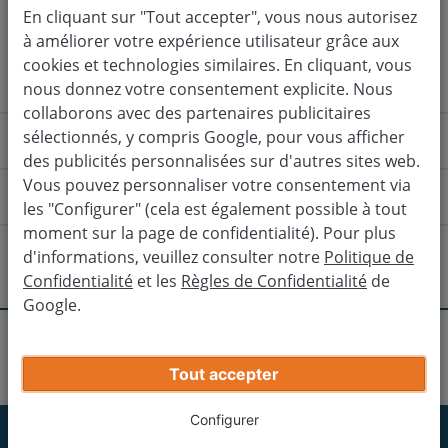
En cliquant sur "Tout accepter", vous nous autorisez
à améliorer votre expérience utilisateur grâce aux
Évaluez gratuitement
cookies et technologies similaires. En cliquant, vous
nous donnez votre consentement explicite. Nous
collaborons avec des partenaires publicitaires
sélectionnés, y compris Google, pour vous afficher
Comment ça fonctionne ?
des publicités personnalisées sur d'autres sites web.
Vous pouvez personnaliser votre consentement via
Comment puis-je me rendre à l'agence ?
les "Configurer" (cela est également possible à tout
moment sur la page de confidentialité). Pour plus
Depuis la gare de Brest
Depuis la 
Y a-t-il d'autres agences à proximité ?
d'informations, veuillez consulter notre
Politique de
Confidentialité
et les
Règles de Confidentialité
de
Prendre vers l'est le Bd Gambetta vers rue de la
Google.
Quimper
République, continuez rue Louis le Guen et tourner à
Obtenez votre prix de vente final
gauche rue P. Semard.
Agences
Gouesnou
Brest
Lorient
Tout accepter
Entrez les informations de votre voiture
Au rdpt, prendre la 1ère sortie, continuez rue de Valmy
puis prendre la sortie rue de Paris.
Configurer
Saint-Brieuc
Abonnez-vous maintenant à notre