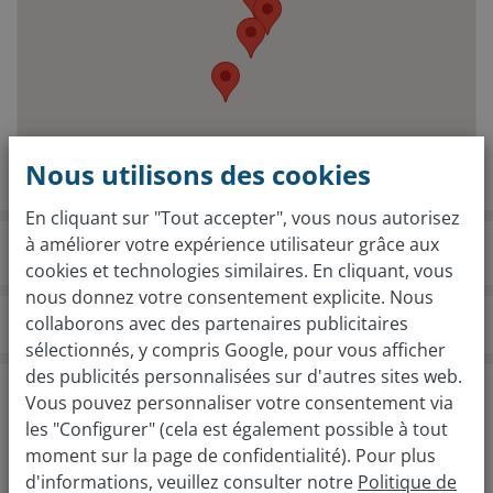
Nous utilisons des cookies
En cliquant sur "Tout accepter", vous nous autorisez
à améliorer votre expérience utilisateur grâce aux
cookies et technologies similaires. En cliquant, vous
nous donnez votre consentement explicite. Nous
collaborons avec des partenaires publicitaires
vendezvotrevoiture.fr
Agences
Douai-Lens
sélectionnés, y compris Google, pour vous afficher
des publicités personnalisées sur d'autres sites web.
Évaluation gratuite de votre voiture en 2
Vous pouvez personnaliser votre consentement via
étapes
les "Configurer" (cela est également possible à tout
Quelle est la marque de votre voiture ?
moment sur la page de confidentialité). Pour plus
d'informations, veuillez consulter notre
Politique de