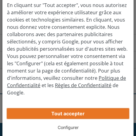
En cliquant sur "Tout accepter", vous nous autorisez
à améliorer votre expérience utilisateur grâce aux
Évaluez gratuitement
cookies et technologies similaires. En cliquant, vous
nous donnez votre consentement explicite. Nous
collaborons avec des partenaires publicitaires
sélectionnés, y compris Google, pour vous afficher
Comment ça fonctionne ?
des publicités personnalisées sur d'autres sites web.
Vous pouvez personnaliser votre consentement via
Comment puis-je me rendre à l'agence ?
les "Configurer" (cela est également possible à tout
moment sur la page de confidentialité). Pour plus
Depuis la gare
Depuis la mairie
Y a-t-il d'autres agences à proximité ?
d'informations, veuillez consulter notre
Politique de
Confidentialité
et les
Règles de Confidentialité
de
Suivre Pl. Désiré Brumbt en direction de Bd
Google.
Strasbourg
Nessel/D263.
Obtenez votre prix de vente final
Agences
Haguenau
Haguenau
Suivre D263 et Rue de la Redoute en direction de Rue
Sarreguemines
Tout accepter
Entrez les informations de votre voiture
du Maire Frédéric North.
Prendre Rue Robert Schuman en direction de Rue du
Configurer
Forbach
Abonnez-vous maintenant à notre