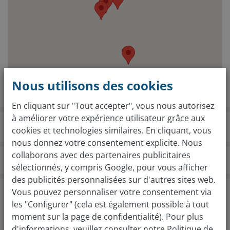
Nous utilisons des cookies
En cliquant sur "Tout accepter", vous nous autorisez
à améliorer votre expérience utilisateur grâce aux
cookies et technologies similaires. En cliquant, vous
nous donnez votre consentement explicite. Nous
collaborons avec des partenaires publicitaires
vendezvotrevoiture.fr
Agences
Pamiers
sélectionnés, y compris Google, pour vous afficher
des publicités personnalisées sur d'autres sites web.
Évaluation gratuite de votre voiture en 2
Vous pouvez personnaliser votre consentement via
étapes
les "Configurer" (cela est également possible à tout
moment sur la page de confidentialité). Pour plus
Quelle est la marque de votre voiture ?
d'informations, veuillez consulter notre
Politique de