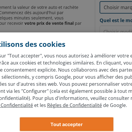
ement la valeur de votre auto et rachète
t. Commencez dès aujourd'hui par
lques minutes seulement, vous
Quel est le m
our recevoir
votre prix de vente final
par
çu, c'est dans notre agence à Annecy que la
ilisons des cookies
s de reprise de voiture,
gratuit et sans
Quelle est l'a
 de votre voiture le jour même !
sur "Tout accepter", vous nous autorisez à améliorer votre
grâce aux cookies et technologies similaires. En cliquant, vo
e consentement explicite. Nous collaborons avec des parte
Év
s sélectionnés, y compris Google, pour vous afficher des pub
ées sur d'autres sites web. Vous pouvez personnaliser votr
t via les "Configurer" (cela est également possible à tout
onfidentialité). Pour plus d'informations, veuillez consulter 
Villes à proximi
 Confidentialité
et les
Règles de Confidentialité
de Google.
Grenoble
Lyon
Tout accepter
Saint-Etien