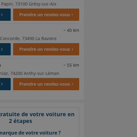
 Papin, 73100 Grésy-sur-Aix
Prendre un rendez-vous
~
40
km
 Concorde, 73490 La Ravoire
Prendre un rendez-vous
s
~
55
km
niaz, 74200 Anthy-sur-Léman
Prendre un rendez-vous
ratuite de votre voiture en
2 étapes
 marque de votre voiture ?