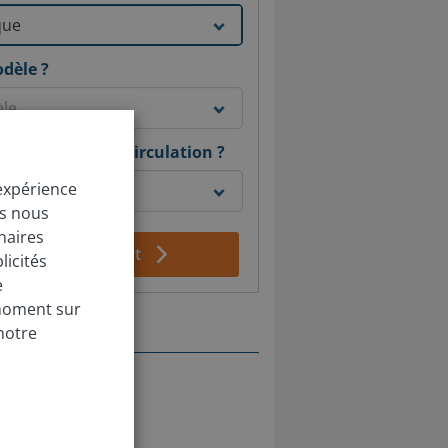
odèle ?
nnée de mise en circulation ?
 expérience
us nous
naires
aluez gratuitement
licités
e
 moment sur
notre
té
ne