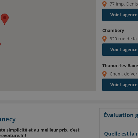
77 Imp. Denis
Voir l'agence
Chambéry
320 rue de la
Voir l'agence
Thonon-lès-Bain
Chem. de Ver
Voir l'agence
Évaluation g
nnecy
 simplicité et au meilleur prix, c’est
Quelle est la
evoiture.fr !