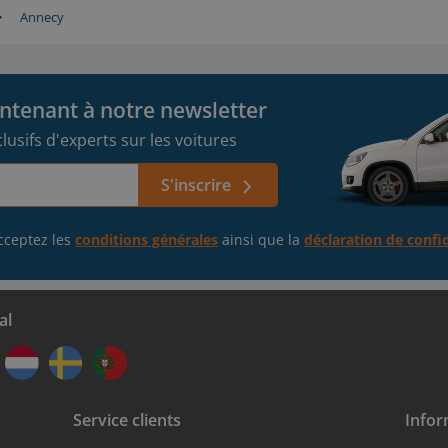
Annecy
tenant à notre newsletter
usifs d'experts sur les voitures
S'inscrire
acceptez les
conditions générales
ainsi que la
déclaration de confid
al
Service clients
Infor