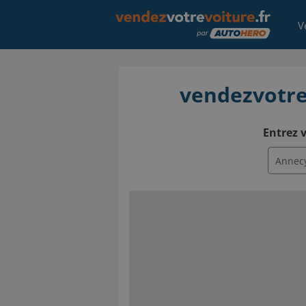
V
vendezvotrev
Entrez v