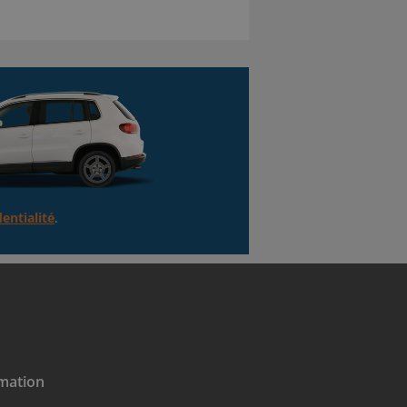
entialité
.
mation