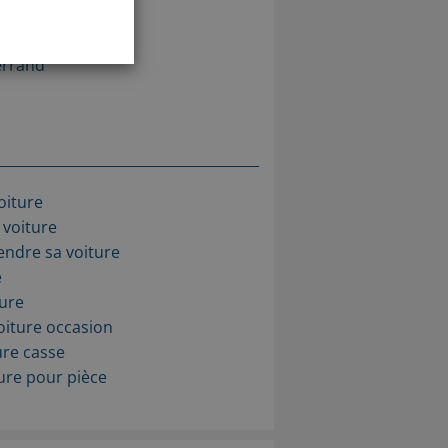
errand
oiture
 voiture
ndre sa voiture
e
ture
oiture occasion
ure casse
ure pour pièce