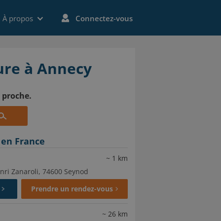
À propos
Connectez-vous
ture à Annecy
s proche.
 en France
~
1
km
nri Zanaroli, 74600 Seynod
Prendre un rendez-vous
~
26
km