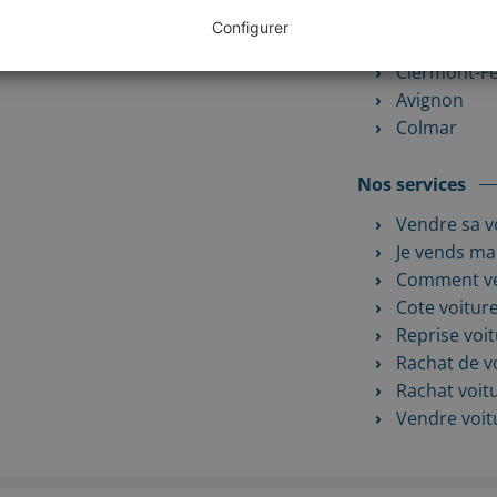
Valence
Configurer
Dijon
Clermont-F
Avignon
Colmar
Nos services
Vendre sa v
Je vends ma
Comment ve
Cote voitur
Reprise voi
Rachat de v
Rachat voit
Vendre voit