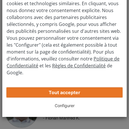
“
cookies et technologies similaires. En cliquant, vous
- Markus W.
nous donnez votre consentement explicite. Nous
collaborons avec des partenaires publicitaires
sélectionnés, y compris Google, pour vous afficher
des publicités personnalisées sur d'autres sites web.
2. Simple et sans engagement
Vous pouvez personnaliser votre consentement via
les "Configurer" (cela est également possible à tout
Vous pourrez aisément
prendre rendez-vous
sur le site
moment sur la page de confidentialité). Pour plus
internet. Dans l’agence, vous serez reçu par un expert qui
d'informations, veuillez consulter notre
Politique de
vérifiera votre voiture et qui s’occupera de vous durant tout
Confidentialité
et les
Règles de Confidentialité
de
le processus. Tout est transparent, gratuit et vous n’avez
Google.
pas à vous occuper des démarches administratives. Si
vous le désirez, vous pouvez même vendre le jour-même.
„
Tout accepter
La vente était particulièrement juste et
transparente. Tout s’est passé plus vite
Configurer
“
que je ne l’avais espéré.
- Florian Manfred K.